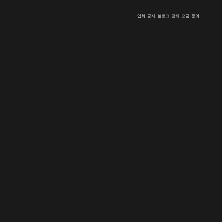
입회
공지
블로그
강좌
모금
문의