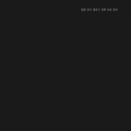
입회
공지
블로그
강좌
모금
문의