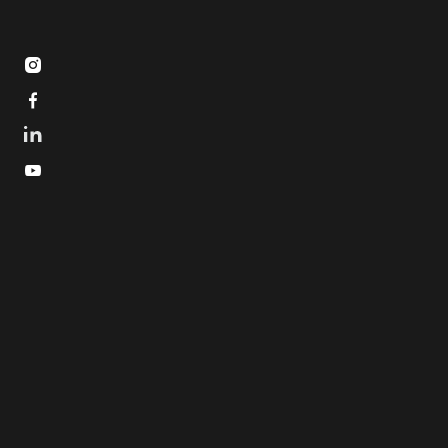


