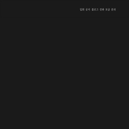
입회
공지
블로그
강좌
모금
문의