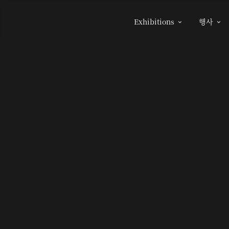
Exhibitions
행사

