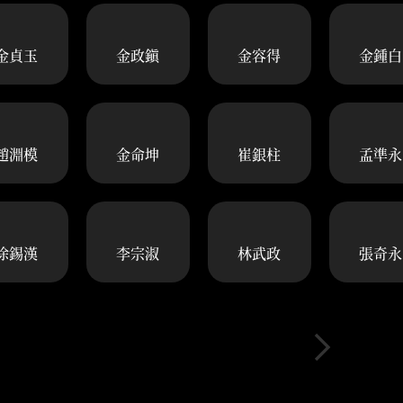
金貞玉
金政鎭
金容得
金鍾白
趙淵模
金命坤
崔銀柱
孟準永
徐錫漢
李宗淑
林武政
張奇永