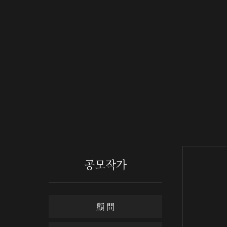
공모작가
顧 問