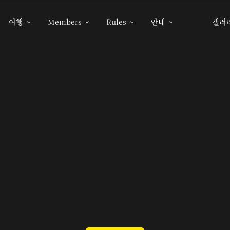
여행
Members
Rules
안내
갤러



