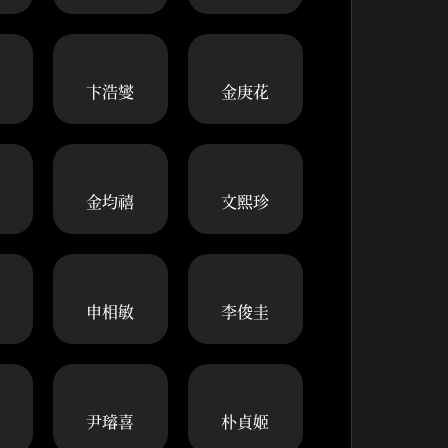
卞浩燮
金庚花
金均禧
文熙珍
申相敏
李俊圭
尹璿喜
朴貞姬