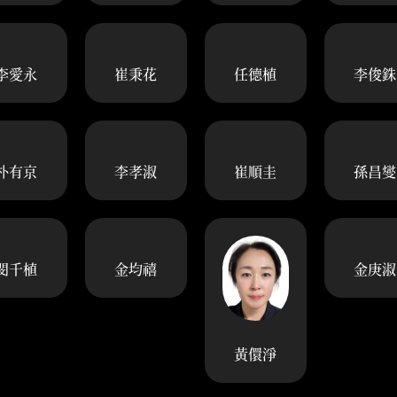
李愛永
崔秉花
任德植
李俊銖
朴有京
李孝淑
崔順圭
孫昌燮
閔千植
金均禧
金庚淑
黃儇淨