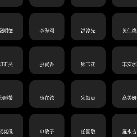
嚴順德
李海翊
洪淳先
黃仁煥
印正昊
張寶香
鄭玉花
車安那
康順榮
康在鉉
宋銀貞
高美妍
裴莫儀
申敬子
任圖敬
羅永吉