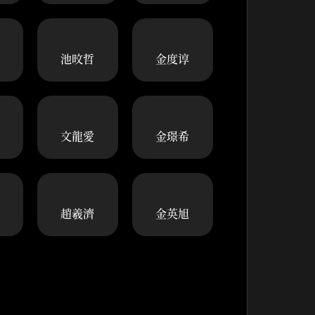
池旼哲
金度谆
文龍愛
金璟希
趙羲濟
金英旭