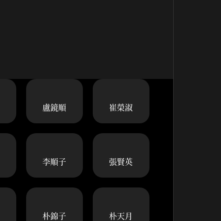
盧鏡順
崔榮淑
李順子
張賢英
朴錦子
朴天月