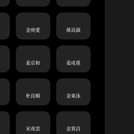
金庚愛
孫良淑
姜京和
姜成重
朴良順
金東泳
宋堯雲
金箕昌