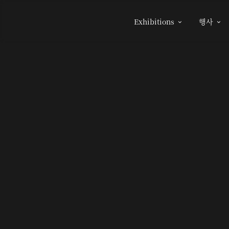
Exhibitions
행사

