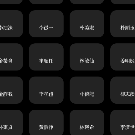
李演洙
李愚一
朴美淑
朴順玉
金榮會
崔順任
林敏仙
姜明姬
金靜我
李孝禮
朴德龍
柳志羨
朴惠貞
黃懁浄
林瑛希
李濟世