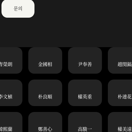
문의
曺榮朗
金國相
尹奉善
趙閔鎬
李文植
朴良順
權英重
朴連花
韓熙蘭
鄭善心
高駿一
權美遠