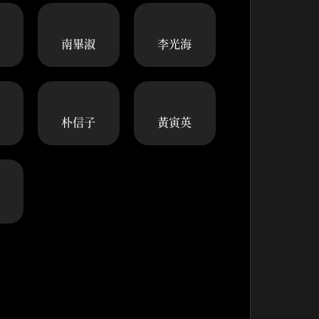
南畢淑
李光海
朴信子
黃寅英