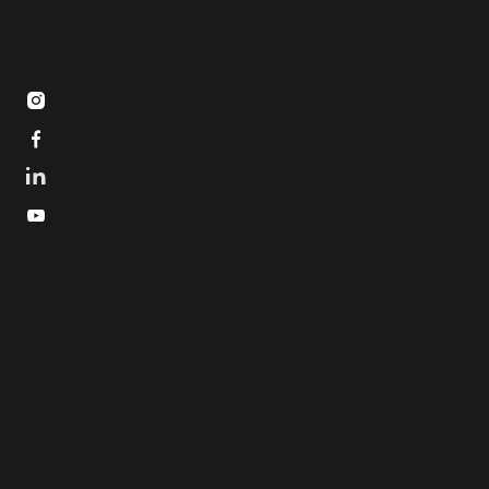


