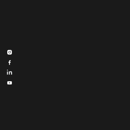


