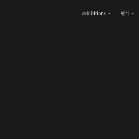
Exhibitions
행사

