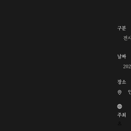
구분
전
날짜
202
장소
주최