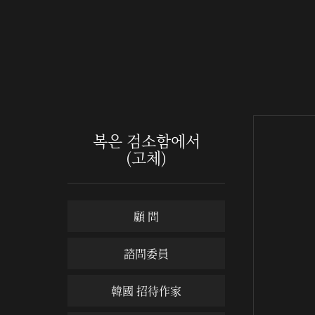
복은 검소함에서
(고체)
顧 問
諮問委員
韓國 招待作家