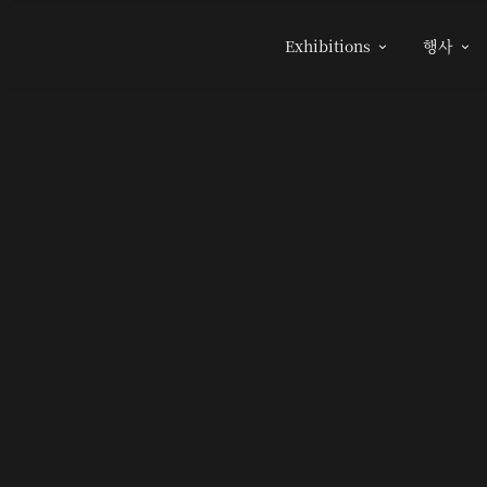
Exhibitions
행사

