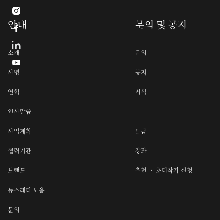

안내
문의 및 공지

소개
문의

사명
공지
연혁
서식
인사말씀
사업계획
모금
협력기관
강좌
브랜드
추천 ・ 초대작가 신청
뉴스레터 모음
문의