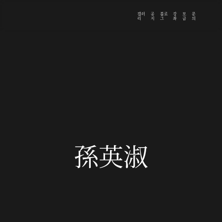
갤러
공
블로
강
모
문
리
지
그
좌
금
의
孫英淑