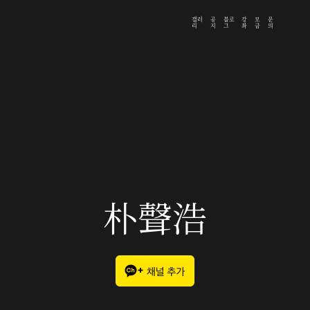
갤러
공
블로
강
모
문
리
지
그
좌
금
의
朴聲浩