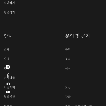
일반작가
청년작가
안내
문의 및 공지
소개
문의
사명
공지

연혁
서식

인사말씀
사업계획
모금

협력기관
강좌