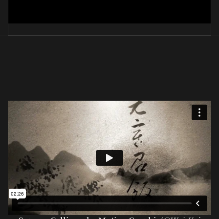
滿庭月色(行書)
朴聲浩