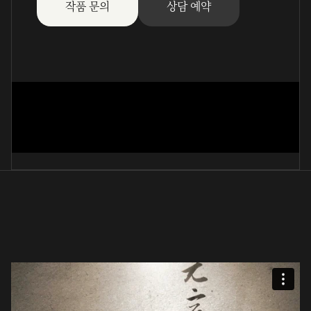
작품 문의
상담 예약
성산별곡 중에서
趙羲濟