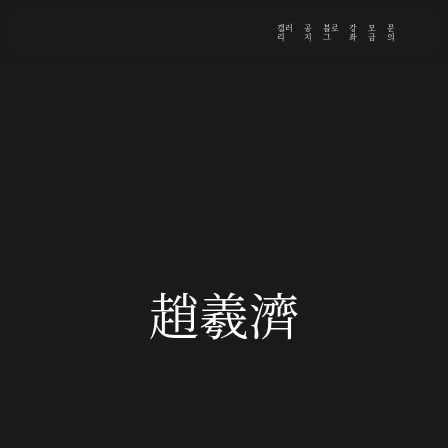
갤러
공
블로
강
모
문
리
지
그
좌
금
의
趙羲濟