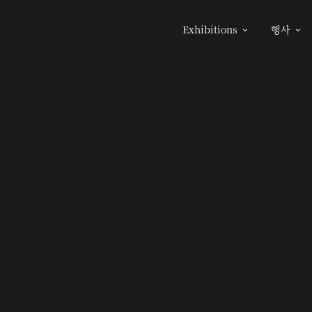
Exhibitions
행사

