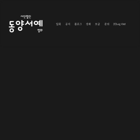
입회
공지
블로그
강좌
모금
문의
Log Out