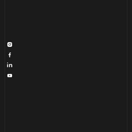


