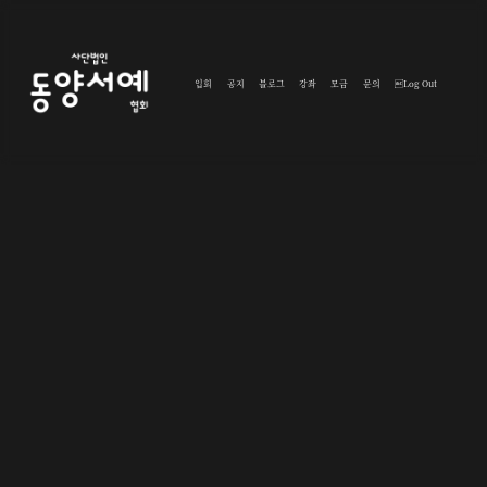
입회
공지
블로그
강좌
모금
문의
Log Out