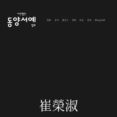
입회
공지
블로그
강좌
모금
문의
Log Out
崔榮淑