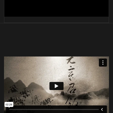
내마음속 꽃피면
崔榮淑