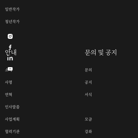
일반작가
청년작가


안내
문의 및 공지

소개
문의
사명
공지
연혁
서식
인사말씀
사업계획
모금
협력기관
강좌