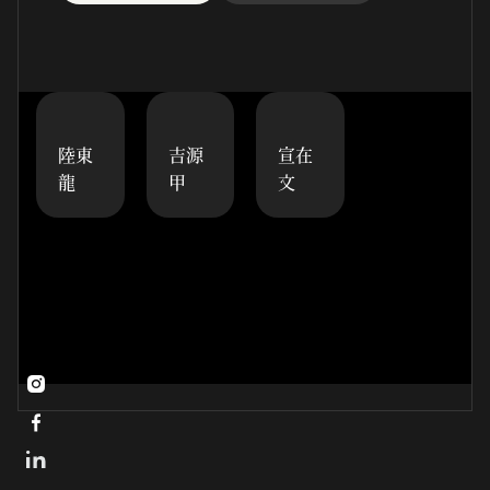
陸東
吉源
宣在
龍
甲
文

