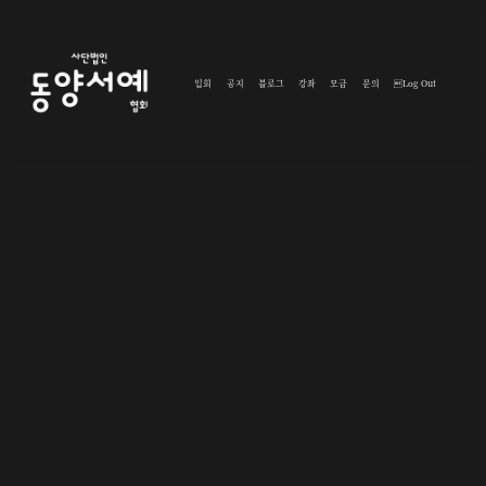
입회
공지
블로그
강좌
모금
문의
Log Out