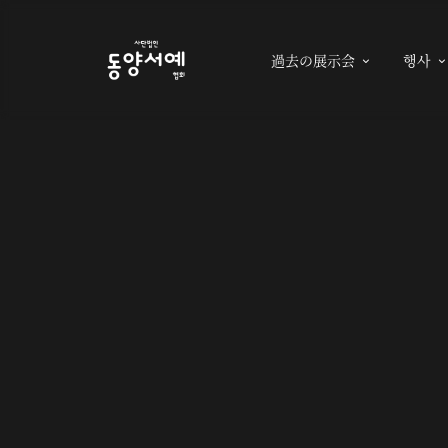
過去の展示会
행사
