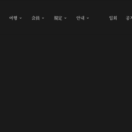
여행
会員
規定
안내
입회
공




