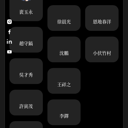
裵玉永
徐晨光
恩地春洋


趙守鎬

沈鵬
小伏竹村
吳才秀
王祥之
許寅茂
李鐸