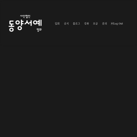
입회
공지
블로그
강좌
모금
문의
Log Out