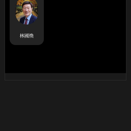
林國煥
정암 김형석 서화전