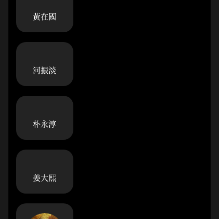
黃在國
河振淡
朴永淳
姜大熙