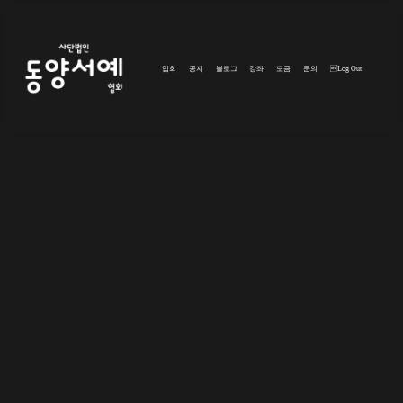
입회
공지
블로그
강좌
모금
문의
Log Out