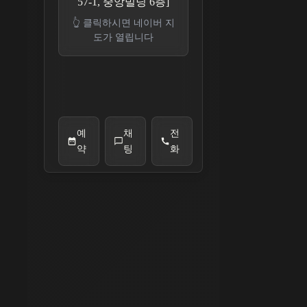
57-1, 중앙빌딩 6층]
👆 클릭하시면 네이버 지
도가 열립니다
예
채
전
약
팅
화