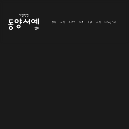
입회
공지
블로그
강좌
모금
문의
Log Out