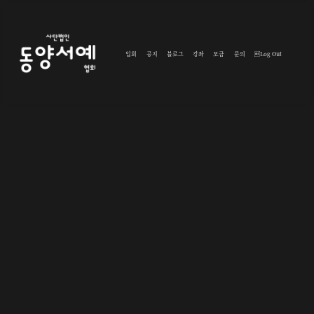
입회
공지
블로그
강좌
모금
문의
Log Out