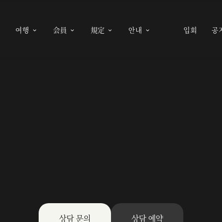
여행
会員
規定
안내
입회
공





상담 문의
상담 예약