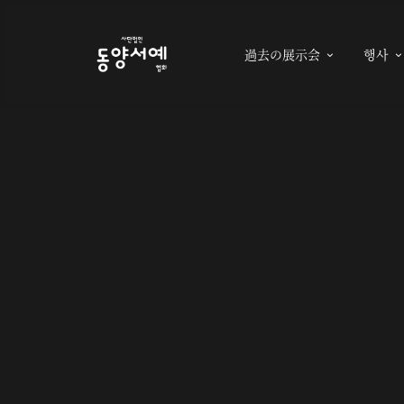
過去の展示会
행사
