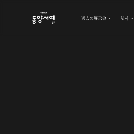
過去の展示会
행사
