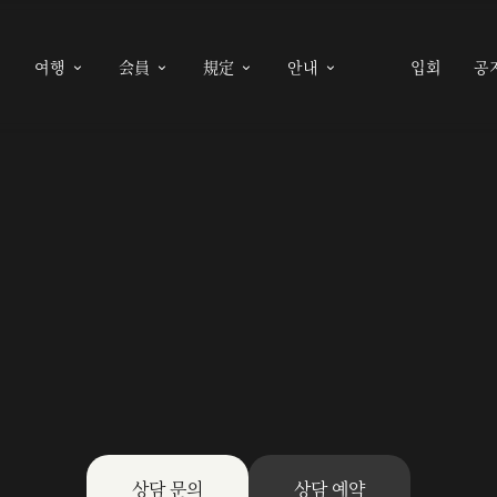
여행
会員
規定
안내
입회
공





상담 문의
상담 예약