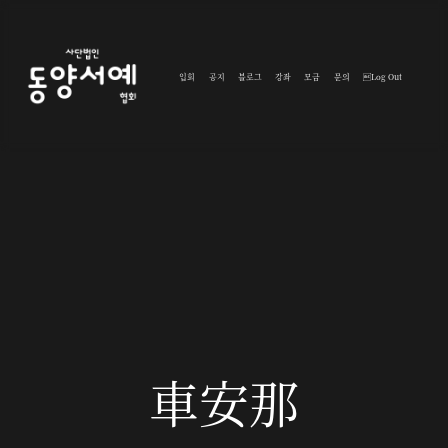
입회
공지
블로그
강좌
모금
문의
Log Out
車安那