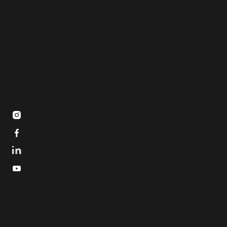


