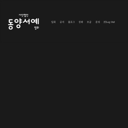
입회
공지
블로그
강좌
모금
문의
Log Out