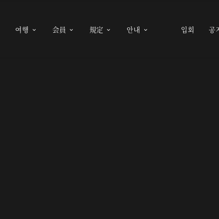
여행
会員
規定
안내
입회
공




