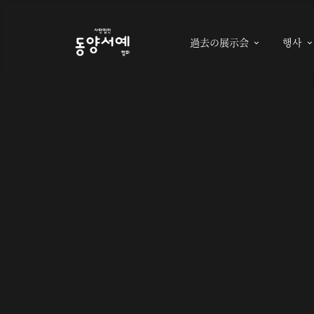
過去の展示会
행사
