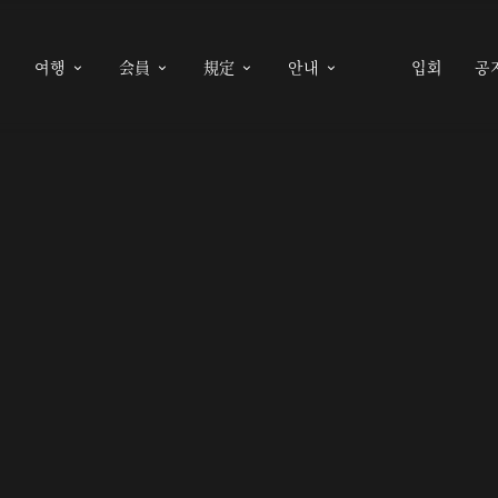
여행
会員
規定
안내
입회
공




