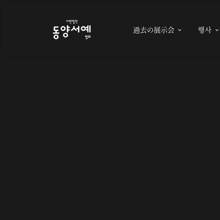
過去の展示会
행사
