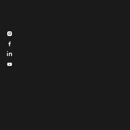


