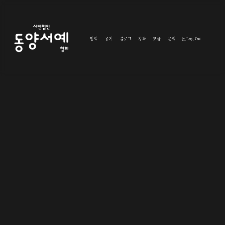
입회
공지
블로그
강좌
모금
문의
Log Out