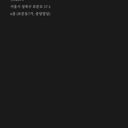
서울시 성북구 보문로 57-1
6층 (보문동7가, 중앙빌딩)
☎︎ 0502-5550-8700
FAX 0504-256-6600
info@orientalcalligraphy.org
무통장 입금계좌 : 신한은행 100-028-611714
회원
정관 및 관련 규정
고문
정관