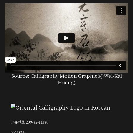
Source: Calligraphy Motion Graphic(@
Wei-Kai
Huang
)
고유번호 209-82-11380
〶02873