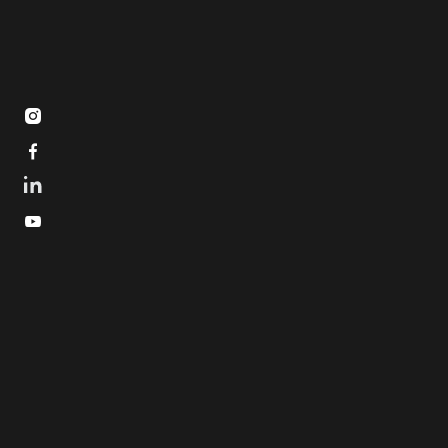


