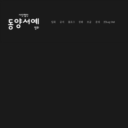
입회
공지
블로그
강좌
모금
문의
Log Out