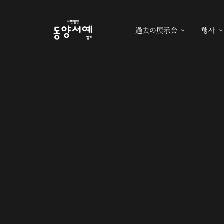
過去の展示会
행사
