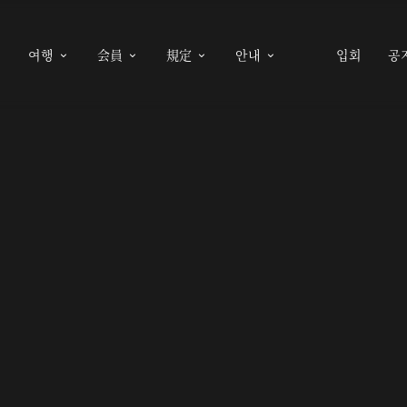
여행
会員
規定
안내
입회
공




