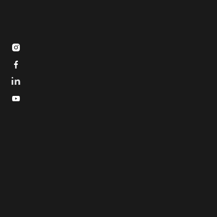


