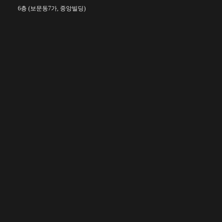
6층 (보문동7가, 중앙빌딩)
☎︎ 0502-5550-8700
FAX 0504-256-6600
info@orientalcalligraphy.org
무통장 입금계좌 : 신한은행 100-028-611714
회원
정관 및 관련 규정
고문
정관
자문위원
운영ㆍ심사