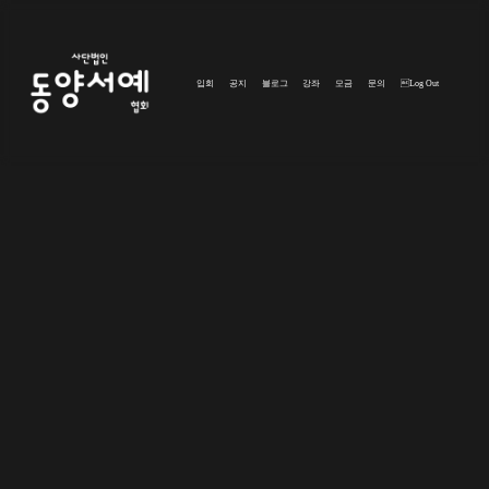
입회
공지
블로그
강좌
모금
문의
Log Out