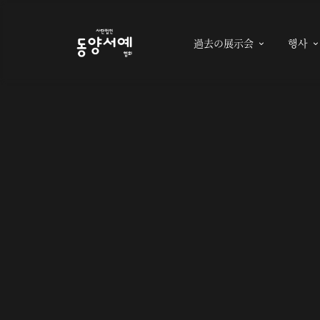
過去の展示会
행사
