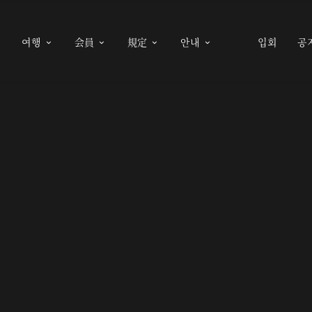
여행
会員
規定
안내
입회
공




