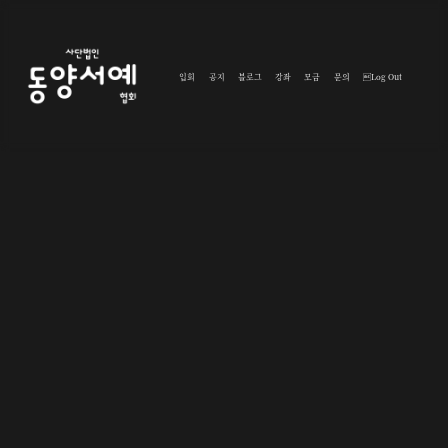
입회
공지
블로그
강좌
모금
문의
Log Out