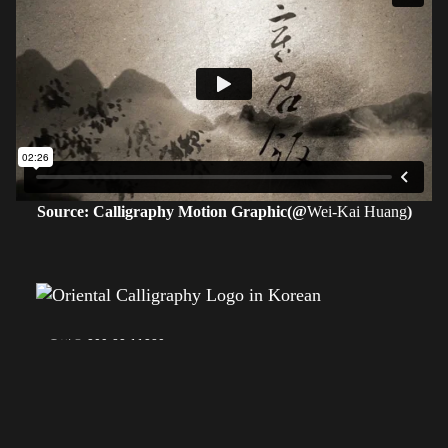
Source: Calligraphy Motion Graphic(@
Wei-Kai Huang
)
고유번호 209-82-11380
〶02873
서울시 성북구 보문로 57-1
6층 (보문동7가, 중앙빌딩)