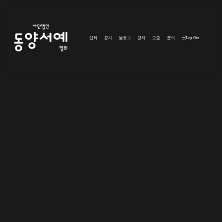
입회
공지
블로그
강좌
모금
문의
Log Out