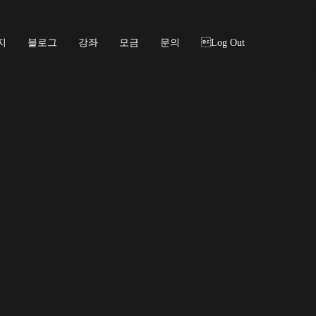
지
블로그
강좌
모금
문의
Log Out