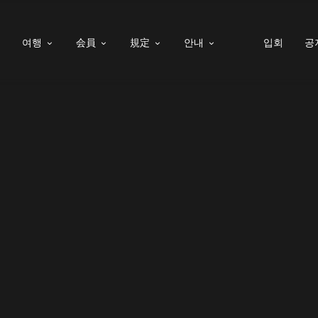
여행
会員
規定
안내
입회
공




