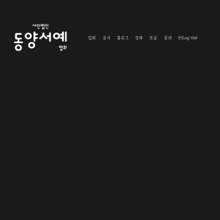
입회
공지
블로그
강좌
모금
문의
Log Out