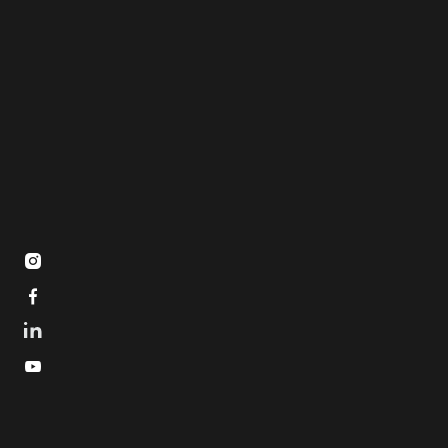


