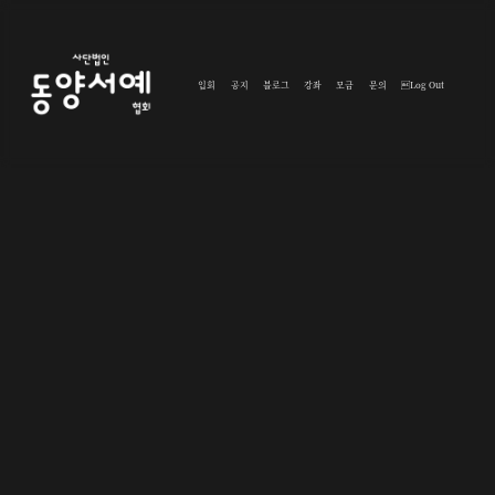
입회
공지
블로그
강좌
모금
문의
Log Out