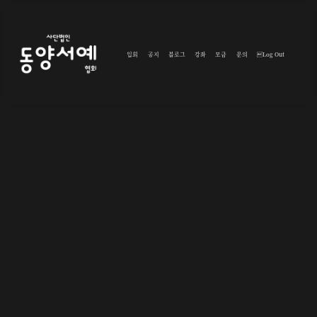
입회
공지
블로그
강좌
모금
문의
Log Out