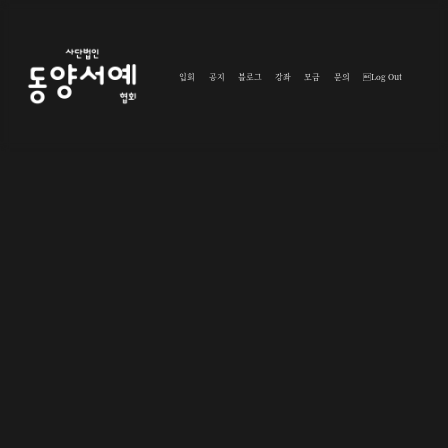
입회
공지
블로그
강좌
모금
문의
Log Out