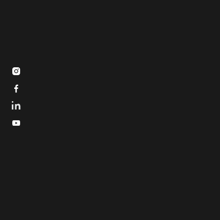


