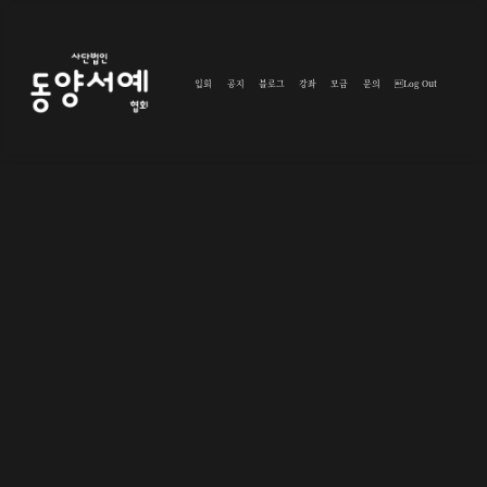
입회
공지
블로그
강좌
모금
문의
Log Out