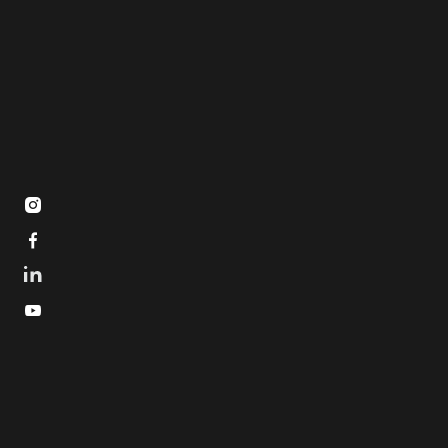


