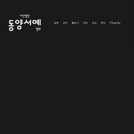
입회
공지
블로그
강좌
모금
문의
Log Out