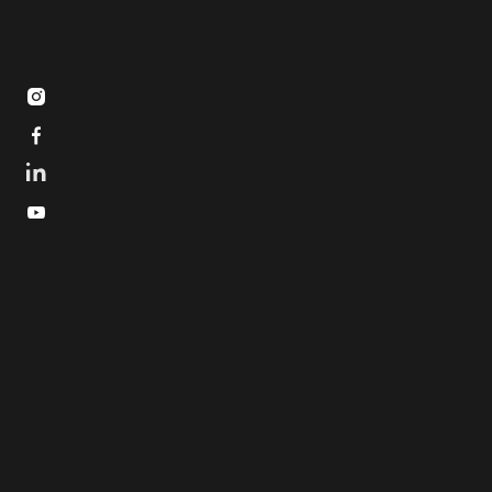


