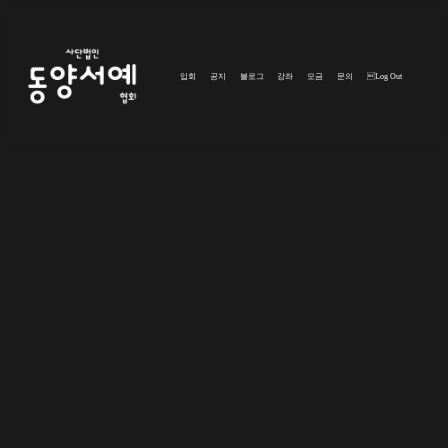
입회
공지
블로그
강좌
모금
문의
Log Out