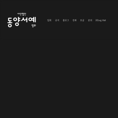
입회
공지
블로그
강좌
모금
문의
Log Out