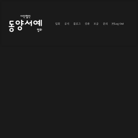
입회
공지
블로그
강좌
모금
문의
Log Out