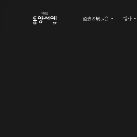
過去の展示会
행사
