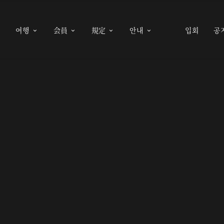
여행
会員
規定
안내
입회
공




