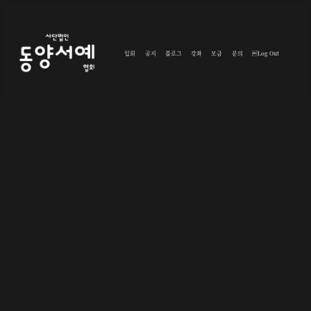
입회
공지
블로그
강좌
모금
문의
Log Out