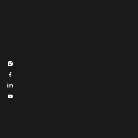


