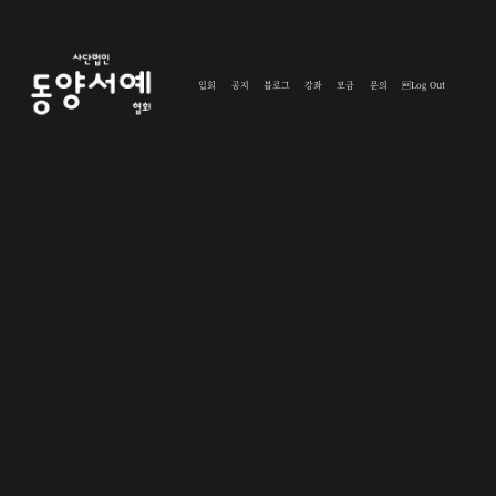
입회
공지
블로그
강좌
모금
문의
Log Out