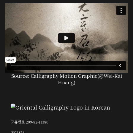
Source: Calligraphy Motion Graphic(@
Wei-Kai
Huang
)
고유번호 209-82-11380
〶02873