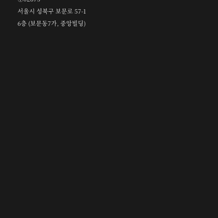
서울시 성북구 보문로 57-1
6층 (보문동7가, 중앙빌딩)
☎︎ 0502-5550-8700
FAX 0504-256-6600
info@orientalcalligraphy.org
무통장 입금계좌 : 신한은행 100-028-611714
회원
정관 및 관련 규정
고문
정관