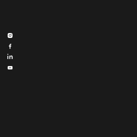


