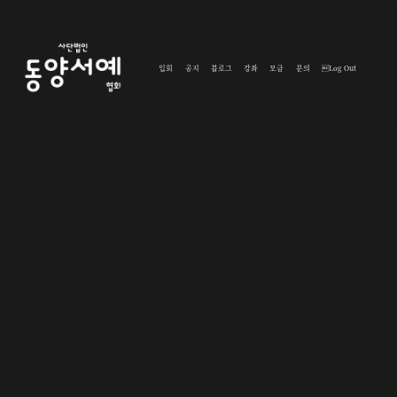
입회
공지
블로그
강좌
모금
문의
Log Out