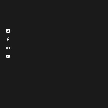


