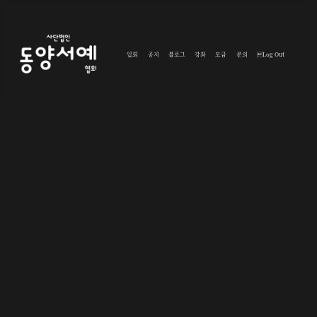
입회
공지
블로그
강좌
모금
문의
Log Out